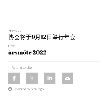
Previous
协会将于9月12日举行年会
Next
årsmöte 2022
Return to site
Powered by Strikingly